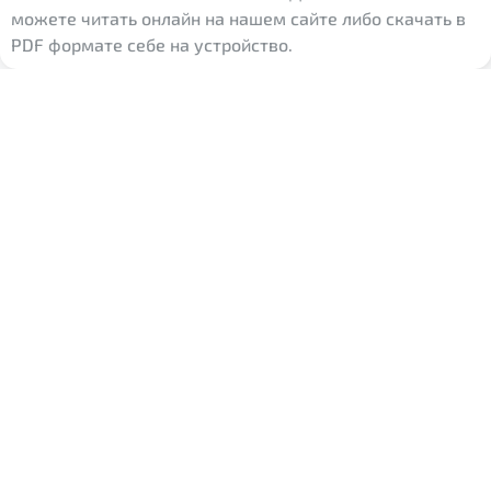
можете читать онлайн на нашем сайте либо скачать в
PDF формате себе на устройство.
Предмет:
Английский
язык
Класс:
5 класс
Авторы:
Демченко Н. В.,
Севрюкова Т. Ю., Наумова
Е. Г., Юхнель Н. В.,
Лапицкая Л. М.
Скачать PDF