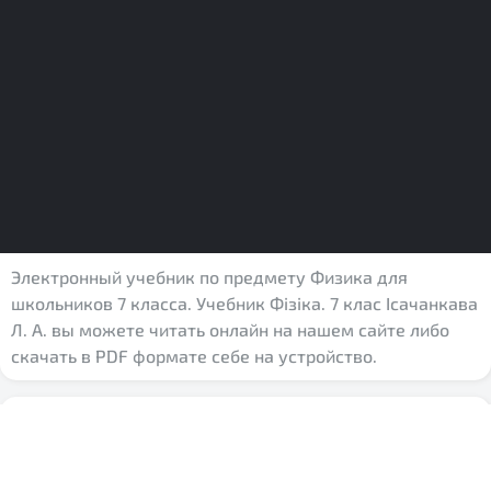
Электронный учебник по предмету Физика для
школьников 7 класса. Учебник Фізіка. 7 клас Ісачанкава
Л. А. вы можете читать онлайн на нашем сайте либо
скачать в PDF формате себе на устройство.
Предмет:
Физика
Класс:
7 класс
Авторы:
Ісачанкава Л. А.,