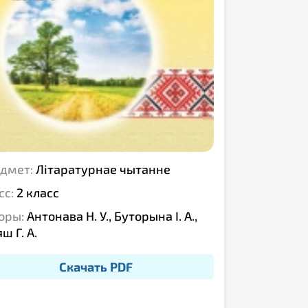
дмет:
Літаратурнае чытанне
сс:
2 класс
оры:
Антонава Н. У., Буторына І. А.,
ш Г. А.
Скачать PDF