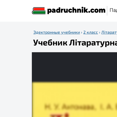
Эдектронные учебники
›
2 класс
›
Літара
Учебник Літаратурнае