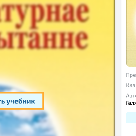
Пре
Кла
Авт
ть учебник
Галя