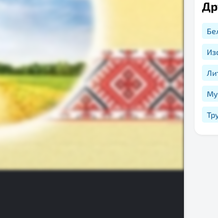
Др
Бе
Из
Ли
Му
Тр