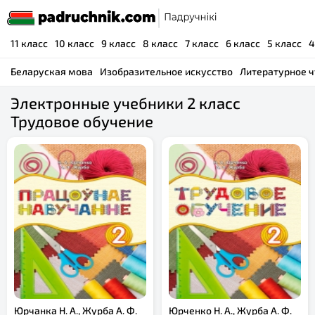
11 класс
10 класс
9 класс
8 класс
7 класс
6 класс
5 класс
4
Беларуская мова
Изобразительное искусство
Литературное ч
Электронные учебники 2 класс
Трудовое обучение
Юрчанка Н. А., Журба А. Ф.
Юрченко Н. А., Журба А. Ф.