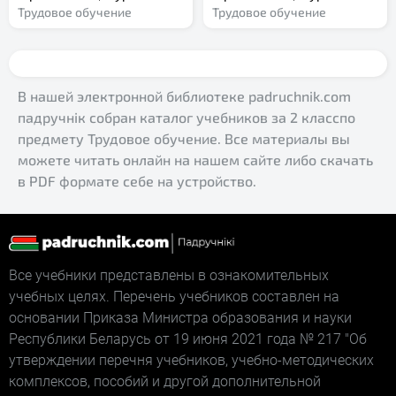
Трудовое обучение
Трудовое обучение
В нашей электронной библиотеке padruchnik.com
падручнік собран каталог учебников за 2 класспо
предмету Трудовое обучение. Все материалы вы
можете читать онлайн на нашем сайте либо скачать
в PDF формате себе на устройство.
Все учебники представлены в ознакомительных
учебных целях. Перечень учебников составлен на
основании Приказа Министра образования и науки
Республики Беларусь от 19 июня 2021 года № 217 "Об
утверждении перечня учебников, учебно-методических
комплексов, пособий и другой дополнительной